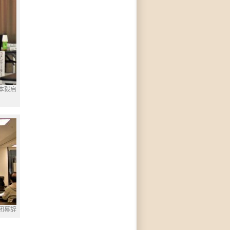
本毅启
闭幕辞