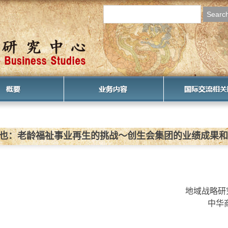
心主任致辞
中心办公室
成立宗旨
培养全球化人才
举办讲座等
调查研究
地区支持
研究成果
合作单位
链接地
哲也：老龄福祉事业再生的挑战〜创生会集团的业绩成果
地域战略研
中华