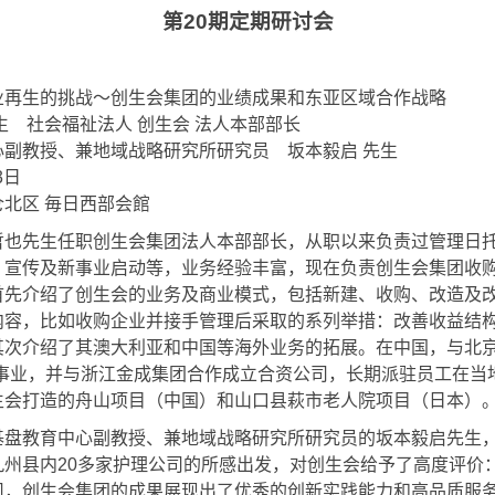
第
20
期定期研讨会
业再生的挑战〜创生会集团的业绩成果和东亚区域合作战略
生 社会福祉法人 创生会 法人本部部长
心副教授、兼地域战略研究所研究员 坂本毅启 先生
3日
北区 毎日西部会館
先生任职创生会集团法人本部部长，从职以来负责过管理日托
，宣传及新事业启动等，业务经验丰富，现在负责创生会集团收
首先介绍了创生会的业务及商业模式，包括新建、收购、改造及
内容，比如收购企业并接手管理后采取的系列举措：改善收益结
其次介绍了其澳大利亚和中国等海外业务的拓展。在中国，与北京
训事业，并与浙江金成集团合作成立合资公司，长期派驻员工在当
生会打造的舟山项目（中国）和山口县萩市老人院项目（日本）
教育中心副教授、兼地域战略研究所研究员的坂本毅启先生，
九州县内20多家护理公司的所感出发，对创生会给予了高度评价
司，创生会集团的成果展现出了优秀的创新实践能力和高品质服