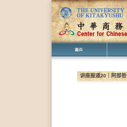
中
讲座报道20｜阿部