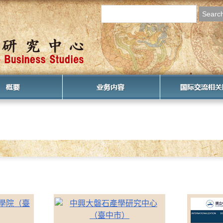
心主任致辞
中心办公室
成立宗旨
培养全球化人才
举办讲座等
调查研究
地区支持
研究成果
合作单位
链接地