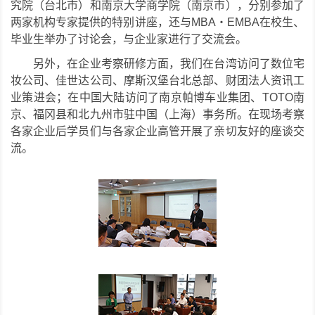
究院（台北市）和南京大学商学院（南京市），分别参加了
两家机构专家提供的特别讲座，还与MBA・EMBA在校生、
毕业生举办了讨论会，与企业家进行了交流会。
台湾
另外，在企业考察研修方面，我们在
访问了数位宅
妆公司、佳世达公司、摩斯汉堡台北总部、财团法人资讯工
业策进会；在中国大陆访问了南京帕博车业集团、TOTO南
京、福冈县和北九州市驻中国（上海）事务所。在现场考察
各家企业后学员们与各家企业高管开展了亲切友好的座谈交
流。