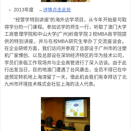
2013年度 →
详情点击此处
“经营学特别讲座”的海外访学项目，从今年开始是可取
参加
得学分的一门课程。
访学的师生一行，听取了澳门大学
工商管理学院和中山大学(广州)岭南学院２校MBA商学院提
举办了
供的特别讲座，并与在校MBA研究生
交流座谈会。
在企业研修方面，我们访问并参观了总部设于广州市的注塑
机厂家博创、以及总部设在深圳经济特区的华为技术公司，
由于
学员们亲临工作现场并与企业高管进行了深入访谈。
此
行出发当日，目的地澳门遭遇了台风袭击，全员不得已在中
滞留了
有幸
途预定转机地上海
一天，借此机会我们
拜访了北
九州市环境技术株式会社驻上海的法人代表。