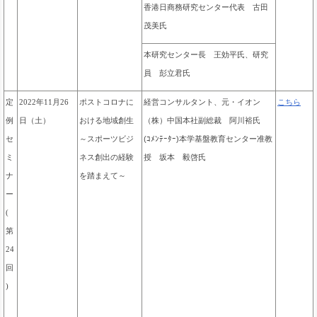
香港日商務研究センター代表 古田
茂美氏
本研究センター長 王効平氏、研究
員 彭立君氏
ポストコロナに
経営コンサルタント、元・イオン
定
2022年11月26
こちら
おける地域創生
（株）中国本社副総裁 阿川裕氏
例
日（土）
～スポーツビジ
(ｺﾒﾝﾃｰﾀｰ)本学基盤教育センター准教
セ
ネス創出の経験
授 坂本 毅啓氏
ミ
を踏まえて～
ナ
ー
(
第
24
回
)