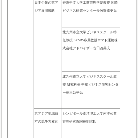
日本企業の東ア
香港中文大学工商管理学院教授 国際
ジア展開戦略
ビジネス研究センター長牧野成史氏
北九州市立大学ビジネススクール特
任教授 SYSBS客員教授ヤマト運輸株
式会社アドバイザー古田茂美氏
北九州市立大学ビジネススクール教
授 研究科長 中華ビジネス研究センタ
ー長王効平氏
東アジア地域資
シンガポール南洋理工大学南洋公共
本の競争力変化
管理研究院院長劉宏氏