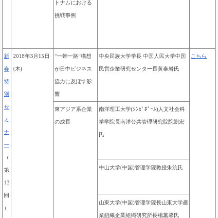
トナムにおける
挑戦事例
新
2018年3月15日
“一帯一路”構想
中央民族大学学長 中国人民大学中国
こちら
春
(木)
が日中ビジネス
民営企業研究センター長黄泰岩氏
特
協力に及ぼす影
別
響
セ
東アジア系企業
南洋理工大学(ｼﾝｶﾞﾎﾟｰﾙ)人文社会科
ミ
の成長
学学院長南洋公共管理研究院院劉宏
ナ
氏
ー
（
中山大学(中国)管理学院教授
朱沆氏
第
13
回
山東大学(中国)管理学院長山東大学産
）
業組織企業組織研究所長楊蕙馨氏