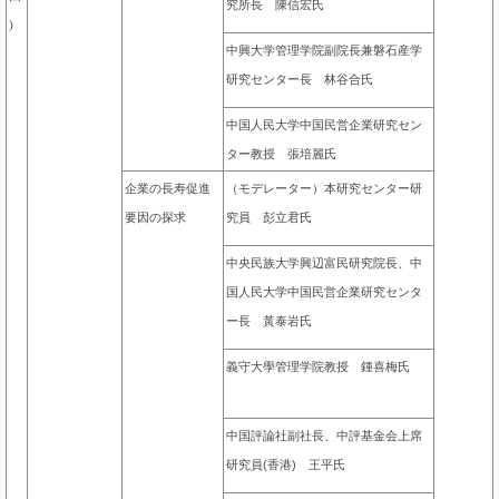
究所長 陳信宏氏
)
中興大学管理学院副院長兼磐石産学
研究センター長 林谷合氏
中国人民大学中国民営企業研究セン
ター教授 張培麗氏
企業の長寿促進
（モデレーター）本研究センター研
要因の探求
究員 彭立君氏
中央民族大学興辺富民研究院長、中
国人民大学中国民営企業研究センタ
ー長 黃泰岩氏
義守大學管理学院教授 鍾喜梅氏
中国評論社副社長、中評基金会上席
研究員(香港) 王平氏