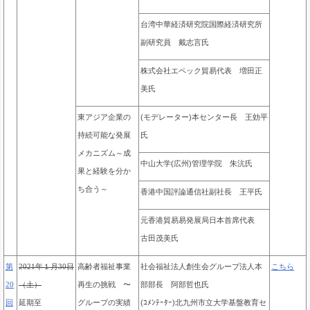
台湾中華経済研究院国際経済研究所
副研究員 戴志言氏
株式会社エペック貿易代表 増田正
美氏
東アジア企業の
(モデレーター)本センター長 王効平
持続可能な発展
氏
メカニズム～成
中山大学(広州)管理学院 朱沆氏
果と経験を分か
ち合う～
香港中国評論通信社副社長 王平氏
元香港貿易易発展局日本首席代表
古田茂美氏
高齢者福祉事業
社会福祉法人創生会グループ法人本
第
2021年１月30日
こちら
再生の挑戦 〜
部部長 阿部哲也氏
20
（土）
グループの実績
(ｺﾒﾝﾃｰﾀｰ)
北九州市立大学基盤教育セ
回
延期至