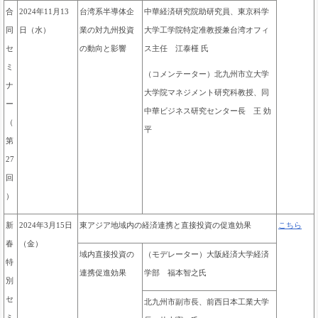
中華経済研究院助研究員、東京科学
合
2024年11月13
台湾系半導体企
大学工学院特定准教授兼台湾オフィ
同
日（水）
業の対九州投資
ス主任 江泰槿 氏
セ
の動向と影響
ミ
（コメンテーター）
北九州市立大学
ナ
大学院マネジメント研究科教授、同
ー
中華ビジネス研究センター長 王 効
（
平
第
27
回
）
東アジア地域内の経済連携と直接投資の促進効果
新
2024年3月15日
こちら
春
（金）
域内直接投資の
（モデレーター）大阪経済大学経済
特
連携促進効果
学部 福本智之氏
別
セ
北九州市副市長、前西日本工業大学
ミ