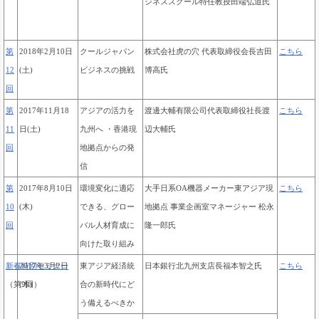
ジネススクール特任教授田端弘道氏
第
2018年2月10日
クールジャパン
株式会社虎の穴 代表取締役会長吉田
こちら
12
(土)
ビジネスの挑戦
博高氏
回
第
2017年11月18
アジアの活力を
渡邊大輔有限公司代表取締役社長渡
こちら
11
日(土)
九州へ ・香港現
辺大輔氏
回
地拠点からの発
信
第
2017年8月10日
環境変化に適応
大手日系OA機器メーカー東アジア現
こちら
10
(木)
できる、グロー
地拠点 事業企画室マネージャー 松永
回
バル人材育成に
隆一郎氏
向けた取り組み
新春特別セミナー
2017年3月2日
東アジア経済統
日本銀行北九州支店長
福本智之氏
こちら
（第9回）
(木)
合の新時代にど
う備えるべきか