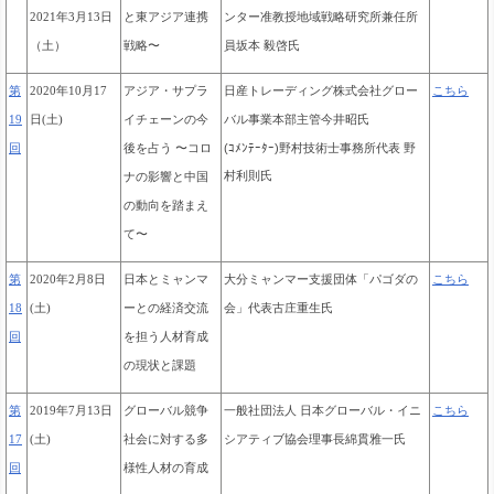
と東アジア連携
ンター准教授地域戦略研究所兼任所
2021年3月13日
戦略〜
員坂本 毅啓氏
（土）
アジア・サプラ
日産トレーディング株式会社グロー
第
2020年10月17
こちら
イチェーンの今
バル事業本部主管今井昭氏
19
日(土)
後を占う 〜コロ
(ｺﾒﾝﾃｰﾀｰ)野村技術士事務所代表 野
回
村利則氏
ナの影響と中国
の動向を踏まえ
て〜
第
2020年2月8日
日本とミャンマ
大分ミャンマー支援団体「パゴダの
こちら
18
(土)
ーとの経済交流
会」代表
古庄重生氏
回
を
担う人材育成
の現状と課題
第
2019年7月13日
グローバル競争
一般社団法人 日本グローバル・イニ
こちら
17
(土)
社会に対する多
シアティブ協会理事長綿貫雅一氏
回
様性人材の育成