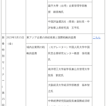
義守大學（台湾）企業管理学部教
授 鍾喜梅氏
中国評論通訊社（香港）副社長・中
評智庫上席研究員 王平氏
東アジア企業の持続発展と国際戦略的提携
新
2023年3月15日
こちら
春
（金）
域内企業間の戦
（モデレーター）中国人民大学中国
特
略的提携
民営企業研究センター教授 張培麗
別
氏
セ
ミ
南洋理工大学副学長兼公共管理大学
ナ
院長 劉宏氏
ー
大阪経済大学経済学部教授 福本智
(
之氏
第
25
中華經濟研究院副院長兼国際経済研
回