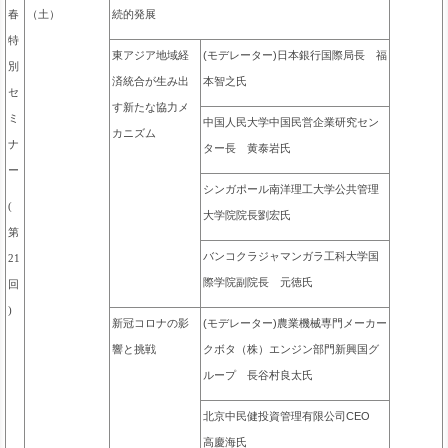
続的発展
春
（土）
特
東アジア地域経
(モデレーター)
日本銀行国際局長 福
別
済統合が生み出
本智之氏
セ
す新たな協力メ
ミ
中国人民大学中国民営企業研究セン
カニズム
ナ
ター長 黄泰岩氏
ー
シンガポール南洋理工大学公共管理
(
大学院院長劉宏氏
第
バンコクラジャマンガラ工科大学国
21
際学院副院長 元徳氏
回
)
新冠コロナの影
(モデレーター)農業機械専門メーカー
響と挑戦
クボタ（株）エンジン部門新興国グ
ループ 長谷村良太氏
北京中民健投資管理有限公司CEO
高慶海氏