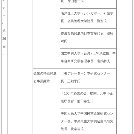
長 片山憲一氏
ナ
南洋理工大学（シンガポール）副学
ー
長、公共管理大学院長 劉宏氏
(
第
香港貿易発展局日本首席代表 游紹
26
斌氏
回
国立中興大学（台湾）EMBA教授、中
)
華台商研究学会理事長 袁鶴齡氏
企業の持続発展
（モデレーター）本研究センター
と事業継承
長 王効平氏
「100 年経営の会」顧問、元中小企
業庁長官 前田泰宏氏
中国人民大学中国民営企業研究セン
ター長、中央民族大学興辺富民研究
院長 黄泰岩氏