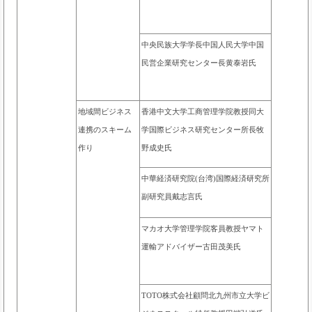
中央民族大学学長中国人民大学中国
民営企業研究センター長黄泰岩氏
地域間ビジネス
香港中文大学工商管理学院教授同大
連携のスキーム
学国際ビジネス研究センター所長牧
作り
野成史氏
中華経済研究院(台湾)国際経済研究所
副研究員戴志言氏
マカオ大学管理学院客員教授ヤマト
運輸アドバイザー
古田茂美氏
TOTO株式会社顧問北九州市立大学ビ