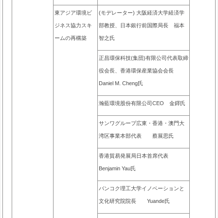
東アジア環境ビ
(モデレーター) 大阪経済大学経済学
ジネス協力スキ
部教授、日本銀行前国際局長 福本
ームの再構築
智之氏
正昌環保科技(集団)有限公司代表取締
役会長、香港環保産業協会会長
Daniel M. Cheng氏
瀚藍環境股份有限公司CEO 金鐸氏
サンワグループ広東・香港・澳門大
湾区事業本部代表 蔡展思氏
香港貿易発展局日本首席代表
Benjamin Yau氏
バンコク理工大学イノベーションと
文化研究院院長 Yuande氏