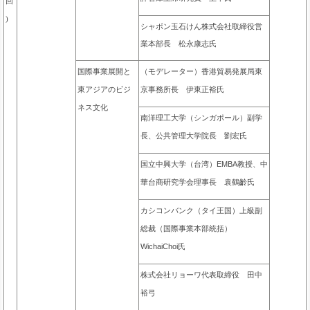
回
)
シャボン玉石けん株式会社取締役営
業本部長 松永康志氏
（モデレーター）香港貿易発展局東
国際事業展開と
京事務所長 伊東正裕氏
東アジアのビジ
ネス文化
南洋理工大学（シンガポール）副学
長、公共管理大学院長 劉宏氏
国立中興大学（台湾）EMBA教授、中
華台商研究学会理事長 袁鶴齡氏
カシコンバンク（タイ王国）上級副
総裁（国際事業本部統括）
WichaiChoi氏
株式会社リョーワ代表取締役 田中
裕弓