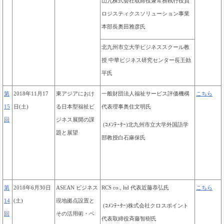
山九株式会社取締役兼常務執行役員
ロジスティクスソリューション事業
本部長奥田雅彦氏
北九州市立大学ビジネススクール教
授 中華ビジネス研究センター長王効
平氏
第
2018年11月17
東アジアにおけ
一般財団法人福祉サービス評価機構
こちら
15
日(土)
る日本型福祉ビ
代表理事奥住文明氏
回
ジネス展開の課
(ｺﾒﾝﾃｰﾀｰ)北九州市立大学外国語学
題と展望
部教授白石麻保氏
第
2018年6月30日
ASEAN ビジネス
RCS co., ltd 代表近藤恭弘氏
こちら
14
(土)
現地拠点設置と
(ｺﾒﾝﾃｰﾀｰ)株式会社クロスポイント
回
その活用術・ベ
代表取締役斉藤智樹氏