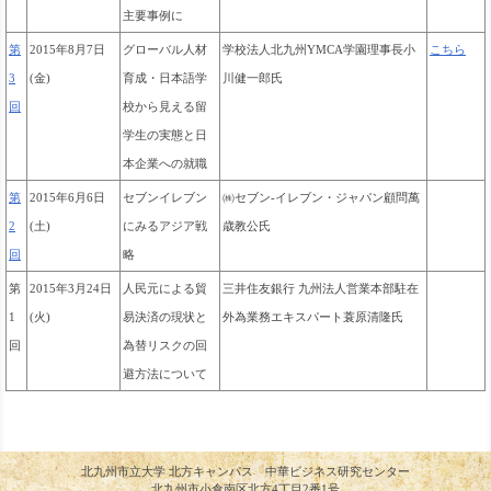
主要事例に
第
2015年8月7日
グローバル人材
学校法人北九州YMCA学園理事長小
こちら
3
(金)
育成・日本語学
川健一郎氏
回
校から見える留
学生の実態と日
本企業への就職
第
2015年6月6日
セブンイレブン
㈱セブン-イレブン・ジャパン顧問萬
2
(土)
にみるアジア戦
歳教公氏
回
略
第
2015年3月24日
人民元による貿
三井住友銀行 九州法人営業本部駐在
1
(火)
易決済の現状と
外為業務エキスパート
蓑原清隆氏
回
為替リスクの回
避方法について
北九州市立大学 北方キャンパス 中華ビジネス研究センター
北九州市小倉南区北方4丁目2番1号