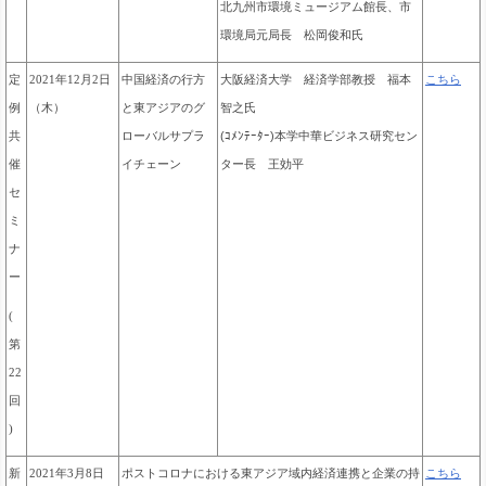
北九州市環境ミュージアム館長、市
環境局元局長 松岡俊和氏
中国経済の行方
大阪経済大学 経済学部教授
福本
定
2021年12月2日
こちら
と東アジアのグ
智之氏
例
（木）
ローバルサプラ
(ｺﾒﾝﾃｰﾀｰ)本
学中華ビジネス研究セン
共
イチェーン
ター長 王効平
催
セ
ミ
ナ
ー
(
第
22
回
)
ポストコロナにおける東アジア域内経済連携と企業の持
新
2021年3月8日
こちら