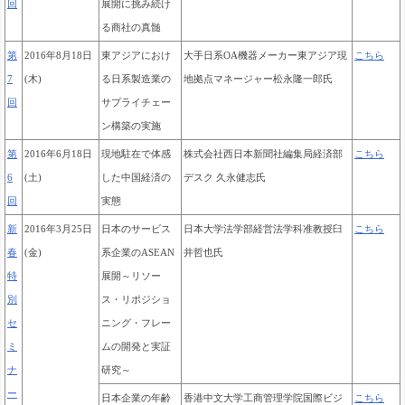
回
展開に挑み続け
る商社の真髄
第
2016年8月18日
東アジアにおけ
大手日系OA機器メーカー東アジア現
こちら
7
(木)
る日系製造業の
地拠点マネージャー
松永隆一郎氏
回
サプライチェー
ン構築の実施
第
2016年6月18日
現地駐在で体感
株式会社西日本新聞社編集局経済部
こちら
6
(土)
した中国経済の
デスク 久永健志氏
回
実態
新
2016年3月25日
日本のサービス
日本大学法学部経営法学科准教授臼
こちら
春
(金)
系企業のASEAN
井哲也氏
特
展開～リソー
別
ス・リポジショ
セ
ニング・フレー
ミ
ムの開発と実証
ナ
研究～
ー
日本企業の年齢
香港中文大学工商管理学院国際ビジ
こちら