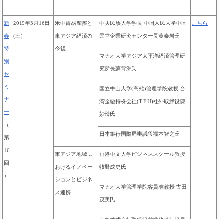
新
2019年3月16日
米中貿易摩擦と
中央民族大学学長 中国人民大学中国
こちら
春
(土)
東アジア経済の
民営企業研究センター長黄泰岩氏
特
今後
マカオ大学アジア太平洋経済管理研
別
究所長蘇育洲氏
セ
ミ
国立中山大学(高雄)管理学院教授 台
ナ
湾金融持株会社(T.F.H)社外取締役陳
ー
妙玲氏
（
日本銀行国際局審議役福本智之氏
第
16
東アジア地域に
香港中文大学ビジネススクール教授
回
おけるイノベー
牧野成史氏
）
ションとビジネ
マカオ大学管理学院客員准教授 古田
ス連携
茂美氏