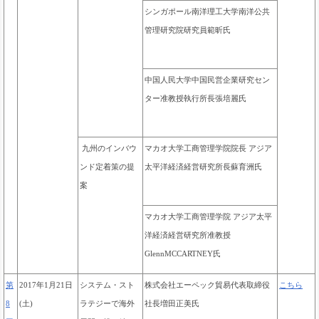
シンガポール南洋理工大学南洋公共
管理研究院研究員範昕氏
中国人民大学中国民営企業研究セン
ター准教授執行所長
張培麗氏
九州のインバウ
マカオ大学工商管理学院院長 アジア
ンド定着策の提
太平洋経済経営研究所長蘇育洲氏
案
マカオ大学工商管理学院 アジア太平
洋経済経営研究所准教授
GlennMCCARTNEY氏
第
2017年1月21日
システム・スト
株式会社エーペック貿易代表取締役
こちら
8
(土)
ラテジーで海外
社長増田正美氏