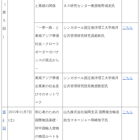
（
と業績の関係
ネス研究センター教授
牧野成史氏
第
５
「一帯一路」と
シンガポール国立南洋理工大学南洋
こちら
回
東南アジア華僑
公共管理研究研究員範昕
氏
）
社会～クロース
ボーダーガバナ
ンスの視点から
～
東南アジア華僑
シンガポール国立南洋理工大学南洋
こちら
企業家の社会及
公共管理研究院長教授
劉宏氏
びそのネットワ
ーク
第
2015年11月7日
初心者のための
山九株式会社福岡支店 国際複合輸送
こちら
4
(土)
国際物流基礎・
担当マネージャー
岡崎智子氏
回
対中国輸入貨物
の物流ルートを