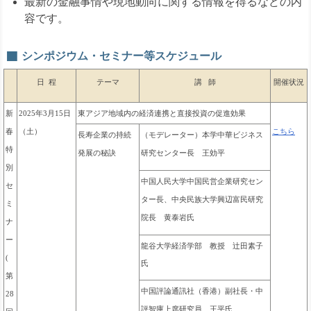
最新の金融事情や現地動向に関する情報を得るなどの内
容です。
シンポジウム・セミナー等スケジュール
日 程
テーマ
講 師
開催
状況
東アジア地域内の経済連携と直接投資の促進効果
新
2025年3月15日
春
（土）
こちら
長寿企業の持続
（モデレーター）
本学中華ビジネス
特
発展の秘訣
研究センター
長 王効平
別
中国人民大学中国民営企業研究セン
セ
ター長、中央民族大学興辺富民研究
ミ
院長 黄泰岩氏
ナ
ー
龍谷大学経済学部 教授 辻田素子
(
氏
第
中国評論通訊社（香港）副社長・中
28
評智庫上席研究員 王平氏