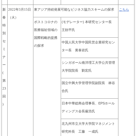
東アジア持続発展可能なビジネス協力スキームの探求
新
2022年3月15日
こちら
春
（火）
ポストコロナの
(モデレーター) 本研究センター長
特
医療福祉領域の
王効平氏
別
国際戦略的提携
セ
中国人民大学中国民営企業研究セン
の探求
ミ
ター長 黄泰岩氏
ナ
シンガポール南洋理工大学公共管理
ー
大学院院長 劉宏氏
(
第
国立中興大学管理学院副院長 林谷
23
合氏
回
日本中華総商会理事長、EPSホール
)
ディングス会長厳浩氏
北九州市立大学大学院マネジメント
研究科長 工藤 一成氏